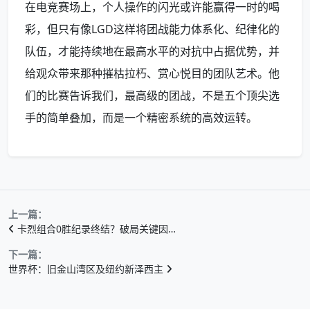
在电竞赛场上，个人操作的闪光或许能赢得一时的喝
彩，但只有像LGD这样将团战能力体系化、纪律化的
队伍，才能持续地在最高水平的对抗中占据优势，并
给观众带来那种摧枯拉朽、赏心悦目的团队艺术。他
们的比赛告诉我们，最高级的团战，不是五个顶尖选
手的简单叠加，而是一个精密系统的高效运转。
上一篇：
卡烈组合0胜纪录终结？破局关键因…
下一篇：
世界杯：旧金山湾区及纽约新泽西主