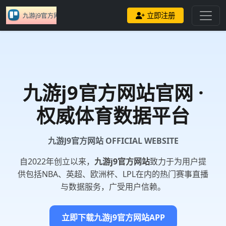
立即注册
九游j9官方网站
官网 ·
权威体育数据平台
九游J9官方网站 OFFICIAL WEBSITE
自2022年创立以来，
九游j9官方网站
致力于为用户提
供包括NBA、英超、欧洲杯、LPL在内的热门赛事直播
与数据服务，广受用户信赖。
立即下载九游j9官方网站APP