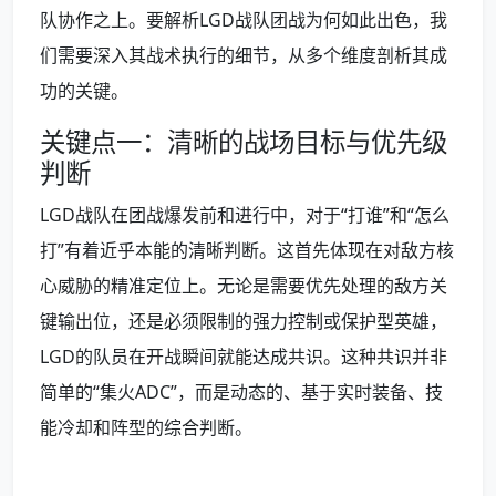
队协作之上。要解析LGD战队团战为何如此出色，我
们需要深入其战术执行的细节，从多个维度剖析其成
功的关键。
关键点一：清晰的战场目标与优先级
判断
LGD战队在团战爆发前和进行中，对于“打谁”和“怎么
打”有着近乎本能的清晰判断。这首先体现在对敌方核
心威胁的精准定位上。无论是需要优先处理的敌方关
键输出位，还是必须限制的强力控制或保护型英雄，
LGD的队员在开战瞬间就能达成共识。这种共识并非
简单的“集火ADC”，而是动态的、基于实时装备、技
能冷却和阵型的综合判断。