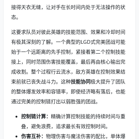
接得天衣无缝，让对手在长时间内处于无法操作的状
态。
这要求队员对彼此英雄的技能范围、效果和冷却时间
有极其深刻的了解。一个典型的LGD式完美团战可能
始于一个远距离的先手控制，紧接着第二个控制技能
接上，同时范围伤害技能覆盖，最后再由核心输出完
成收割。整个过程行云流水，敌方英雄在控制效果结
束前就已丧失战斗力。这种
技能协同
极大提升了团队
的整体爆发效率和容错率，即使经济略有落后，也能
通过完美的控制链打出以弱胜强的团战。
控制链计算：
精确计算控制技能的持续时间与重
叠，避免浪费，追求最长有效控制时间。
伤害互补：
物理伤害与魔法伤害的配比，单体爆