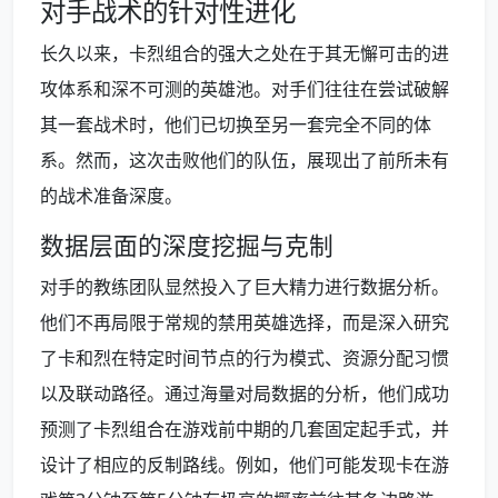
对手战术的针对性进化
长久以来，卡烈组合的强大之处在于其无懈可击的进
攻体系和深不可测的英雄池。对手们往往在尝试破解
其一套战术时，他们已切换至另一套完全不同的体
系。然而，这次击败他们的队伍，展现出了前所未有
的战术准备深度。
数据层面的深度挖掘与克制
对手的教练团队显然投入了巨大精力进行数据分析。
他们不再局限于常规的禁用英雄选择，而是深入研究
了卡和烈在特定时间节点的行为模式、资源分配习惯
以及联动路径。通过海量对局数据的分析，他们成功
预测了卡烈组合在游戏前中期的几套固定起手式，并
设计了相应的反制路线。例如，他们可能发现卡在游