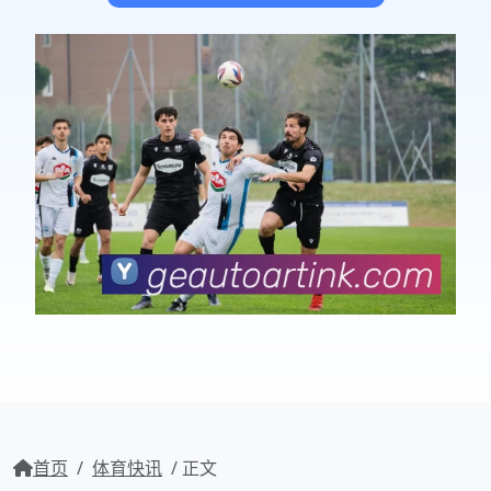
首页
/
体育快讯
/ 正文