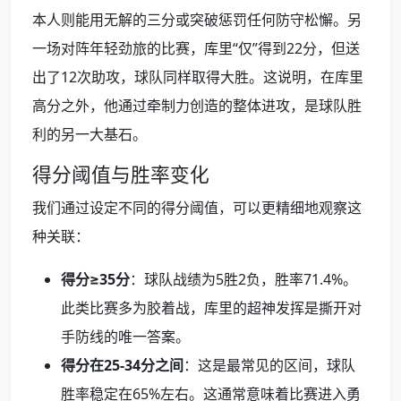
本人则能用无解的三分或突破惩罚任何防守松懈。另
一场对阵年轻劲旅的比赛，库里“仅”得到22分，但送
出了12次助攻，球队同样取得大胜。这说明，在库里
高分之外，他通过牵制力创造的整体进攻，是球队胜
利的另一大基石。
得分阈值与胜率变化
我们通过设定不同的得分阈值，可以更精细地观察这
种关联：
得分≥35分
：球队战绩为5胜2负，胜率71.4%。
此类比赛多为胶着战，库里的超神发挥是撕开对
手防线的唯一答案。
得分在25-34分之间
：这是最常见的区间，球队
胜率稳定在65%左右。这通常意味着比赛进入勇