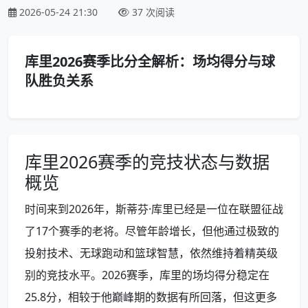
2026-05-24 21:30
37 次阅读
库里2026赛季比分全解析：场均得分与球
队胜负关系
库里2026赛季的竞技状态与数据
概览
时间来到2026年，斯蒂芬·库里已经是一位在联盟征战
了17个赛季的老将。尽管年龄增长，但他通过极致的
投射技术、无球跑动和篮球智慧，依然维持着精英级
别的竞技水平。2026赛季，库里的场均得分稳定在
25.8分，相较于他巅峰期的数据有所回落，但这更多