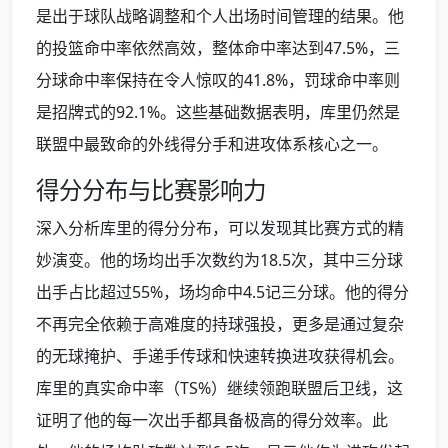
是出于球队战略调整和个人出场时间管理的结果。他
的投篮命中率依然高效，整体命中率达到47.5%，三
分球命中率保持在令人惊叹的41.8%，罚球命中率则
是招牌式的92.1%。这些基础数据表明，库里仍然是
联盟中最致命的外线得分手和进攻体系核心之一。
得分分布与比赛影响力
深入分析库里的得分分布，可以发现其比赛方式的精
妙演变。他的场均出手次数约为18.5次，其中三分球
出手占比超过55%，场均命中4.5记三分球。他的得分
不再完全依赖于高难度的持球强投，更多是通过复杂
的无球掩护、手递手传球和快速转换进攻获得机会。
库里的真实命中率（TS%）继续领跑联盟后卫线，这
证明了他的每一次出手都具备极高的得分效率。此