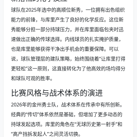
球队在2025年选中的高顺位新秀，一位拥有出色组织
能力的前锋，与库里产生了良好的化学反应。这位新
秀能够分担一部分持球压力，并在库里面临包夹时迅
速做出正确的传球选择。内线球员的扎实掩护质量，
也是库里能够获得干净出手机会的重要保障。可以
说，球队管理层的建队策略，始终围绕着“让库里打得
更轻松”这一原则，这直接转化为了他高效的场均得分
和球队可观的胜率。
比赛风格与战术体系的演进
2026年的金州勇士队，战术体系在传承中有所创新。
经典的“传切”体系依然是基础，但增加了更多动态的
持球发起选项。库里的角色在“无球历史第一射手”和
“高产挡拆发起人”之间灵活切换。