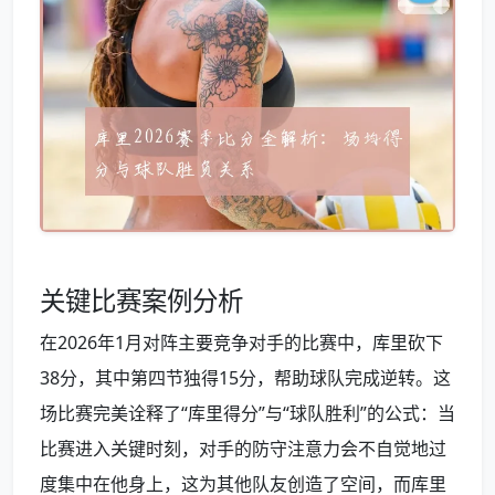
关键比赛案例分析
在2026年1月对阵主要竞争对手的比赛中，库里砍下
38分，其中第四节独得15分，帮助球队完成逆转。这
场比赛完美诠释了“库里得分”与“球队胜利”的公式：当
比赛进入关键时刻，对手的防守注意力会不自觉地过
度集中在他身上，这为其他队友创造了空间，而库里